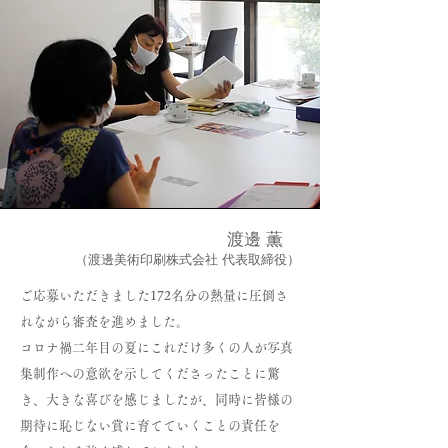
渡邊 薫
（渡邊美術印刷株式会社 代表取締役）
ご応募いただきました172名分の熱量に圧倒さ
れながら審査を進めました。
コロナ禍二年目の夏にこれだけ多くの人が写真
集制作への意欲を示してくださったことに驚
き、大きな喜びを感じましたが、同時に皆様の
期待に恥じない賞に育てていくことの責任を