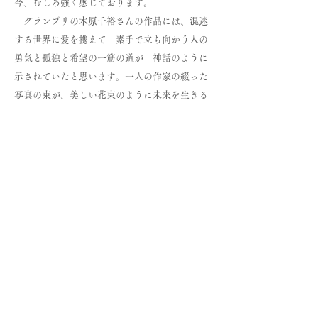
今、むしろ強く感じております。
グランプリの木原千裕さんの作品には、混迷
する世界に愛を携えて 素手で立ち向かう人の
勇気と孤独と希望の一筋の道が 神話のように
示されていたと思います。一人の作家の綴った
写真の束が、美しい花束のように未来を生きる
糧となることを祈ります。
​第一回エントリー 集計結果
ふげん社写真賞第一回は172名の方にご応募いただ
きました。
応募者の性別、世代、居住地の割合を下記に発表い
たします。
性別