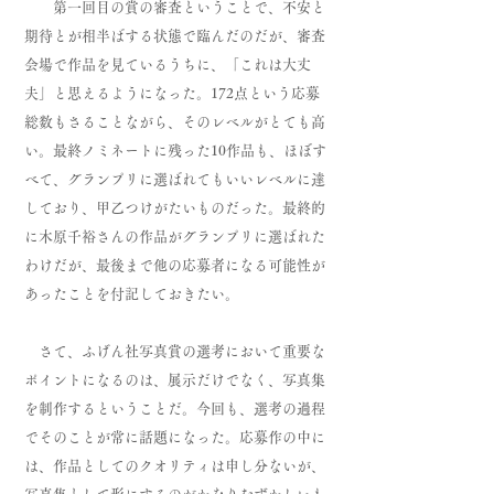
第一回目の賞の審査ということで、不安と
期待とが相半ばする状態で臨んだのだが、審査
会場で作品を見ているうちに、「これは大丈
夫」と思えるようになった。172点という応募
総数もさることながら、そのレベルがとても高
い。最終ノミネートに残った10作品も、ほぼす
べて、グランプリに選ばれてもいいレベルに達
しており、甲乙つけがたいものだった。最終的
に木原千裕さんの作品がグランプリに選ばれた
わけだが、最後まで他の応募者になる可能性が
あったことを付記しておきたい。
さて、ふげん社写真賞の選考において重要な
ポイントになるのは、展示だけでなく、写真集
を制作するということだ。今回も、選考の過程
でそのことが常に話題になった。応募作の中に
は、作品としてのクオリティは申し分ないが、