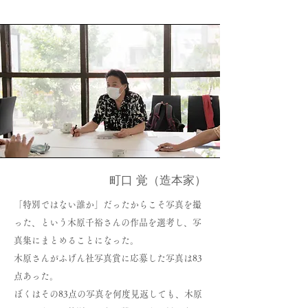
町口 覚（造本家）
「特別ではない誰か」だったからこそ写真を撮
った、という木原千裕さんの作品を選考し、写
真集にまとめることになった。
木原さんがふげん社写真賞に応募した写真は83
点あった。
ぼくはその83点の写真を何度見返しても、木原