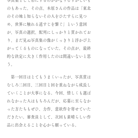
写真集として形にするのがかなりむずかしいも
のもあった。その点、木原さんの作品は「東北
のその地と知らないその人をひたすらに見つ
め、世界に触れる道すじを繋ぐ」という意図
が、写真の選択、配列にしっかりと貫かれてお
り、まだ見ぬ写真集の像がくっきりと浮かび上
がってくるものになっていた。その点が、最終
的な決定に大きく作用したのは間違いないと思
う。
第一回目はとてもうまくいったが、写真賞は
むしろ二回目、三回目と回を重ねながら成長し
ていくことが大事になる。今回、惜しくも選ば
れなかった人はもちろんだが、応募に至らなか
った方たちもぜひ、力作、意欲作を寄せていた
だきたい。審査員として、次回も素晴らしい作
品に出会えることを心から願っている。