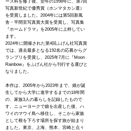
ース科を修了後、翌年の1998年に、第7回
写真新世紀で優秀賞（ホンマタカシ選）
を受賞しました。2004年には第5回新風
舎・平間至写真賞大賞を受賞し、写真集
『ホームドラマ』を2005年に上梓してい
ます。
2024年に開催された第4回ふげん社写真賞
では、過去最多となる192名の応募からグ
ランプリを受賞し、2025年7月に『Moon 
Rainbow』をふげん社から刊行する運びと
なりました。
本作は、2005年から2023年まで、娘が誕
生してから大学に進学するまでの18年間
の、家族3人の暮らしを記録したもので
す。ニューヨークで娘を出産した後、ハ
ワイのマウイ島へ移住し、そこから家族
として根を下ろす場所を探す旅が始まり
ました。東京、上海、熊本、宮崎と点々