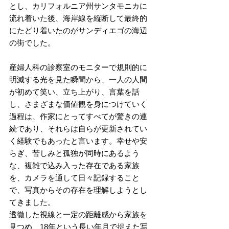
とし、カリフォルニア州サンタモニカに
流れ着いた後、海岸線を縦断して最終的
にたどり着いたのがサンディエゴの海辺
の街でした。
産婦人科の診察室のモニターで規則的に
明滅する光を見た瞬間から、一人の人間
が初めて笑い、立ち上がり、言葉を話
し、さまざまな価値観を身につけていく
過程は、作家にとってすべてが驚きの連
続であり、それらは自らが更新されてい
く経験でもあったと言います。幸せや安
らぎ、苦しみと孤独が同時にあるよう
な、複雑で込み入った存在である家族
を、カメラを通して日々記録すること
で、写真からその存在を理解しようとし
てきました。
透徹した視線と一定の距離感から家族を
見つめ、18年という長い年月で捉えた写